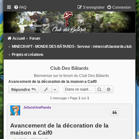
FAQ
S’enregistrer
Connexion
Accueil
Forum
MINECRAFT - MONDE DES BÂTARDS - Serveur : minecraft.bastards.club
Projets et créations
Club Des Bâtards
Bienvenue sur le forum du Club Des Bâtards
Avancement de la décoration de la maison a Caif0
Rechercher
Recherche ava
Répondre
1 message • Page
1
sur
1
JeSuisUnePanda
Avancement de la décoration de la
maison a Caif0