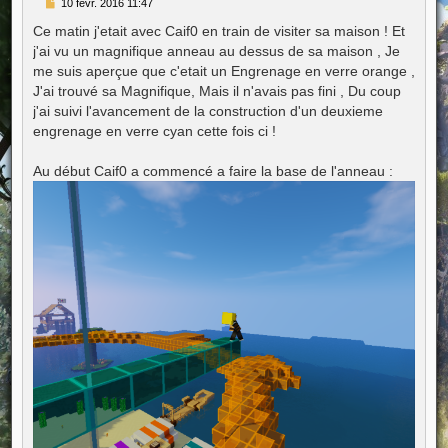
M
10 févr. 2016 11:47
e
s
Ce matin j'etait avec Caif0 en train de visiter sa maison ! Et
s
j'ai vu un magnifique anneau au dessus de sa maison , Je
a
g
me suis aperçue que c'etait un Engrenage en verre orange ,
e
J'ai trouvé sa Magnifique, Mais il n'avais pas fini , Du coup
j'ai suivi l'avancement de la construction d'un deuxieme
engrenage en verre cyan cette fois ci !
Au début Caif0 a commencé a faire la base de l'anneau :