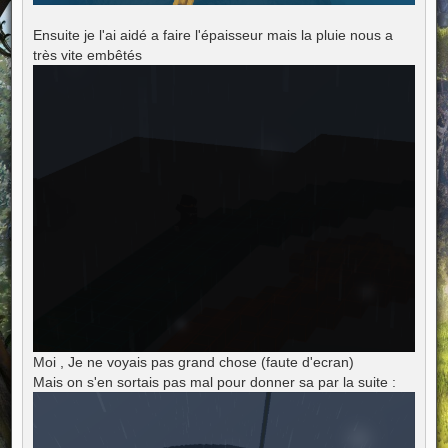
Ensuite je l'ai aidé a faire l'épaisseur mais la pluie nous a
très vite embêtés
Moi , Je ne voyais pas grand chose (faute d'ecran)
Mais on s'en sortais pas mal pour donner sa par la suite :