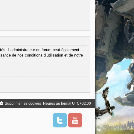
tés. L’administrateur du forum peut également
ance de nos conditions d’utilisation et de notre
Supprimer les cookies
Heures au format
UTC+02:00
T
Y
w
o
i
u
t
t