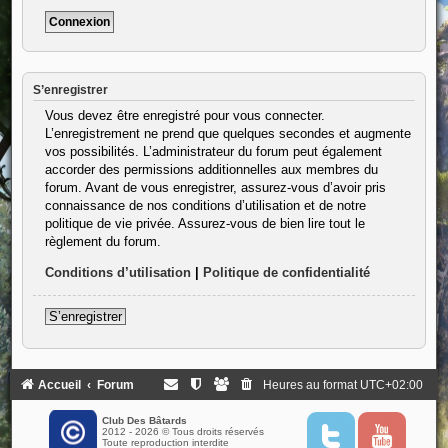
S’enregistrer
Vous devez être enregistré pour vous connecter.
L’enregistrement ne prend que quelques secondes et augmente
vos possibilités. L’administrateur du forum peut également
accorder des permissions additionnelles aux membres du
forum. Avant de vous enregistrer, assurez-vous d’avoir pris
connaissance de nos conditions d’utilisation et de notre
politique de vie privée. Assurez-vous de bien lire tout le
règlement du forum.
Conditions d’utilisation
|
Politique de confidentialité
S’enregistrer
Accueil
Forum
Heures au format
UTC+02:00
Club Des Bâtards
2012 - 2026 © Tous droits réservés
T
Y
Toute reproduction interdite