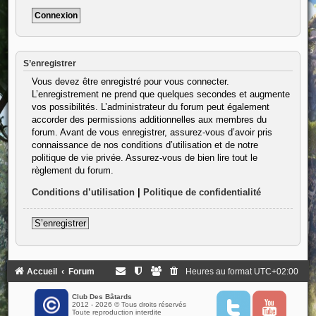
S’enregistrer
Vous devez être enregistré pour vous connecter.
L’enregistrement ne prend que quelques secondes et augmente
vos possibilités. L’administrateur du forum peut également
accorder des permissions additionnelles aux membres du
forum. Avant de vous enregistrer, assurez-vous d’avoir pris
connaissance de nos conditions d’utilisation et de notre
politique de vie privée. Assurez-vous de bien lire tout le
règlement du forum.
Conditions d’utilisation
|
Politique de confidentialité
S’enregistrer
Accueil
Forum
Heures au format
UTC+02:00
Club Des Bâtards
2012 - 2026 © Tous droits réservés
T
Y
Toute reproduction interdite