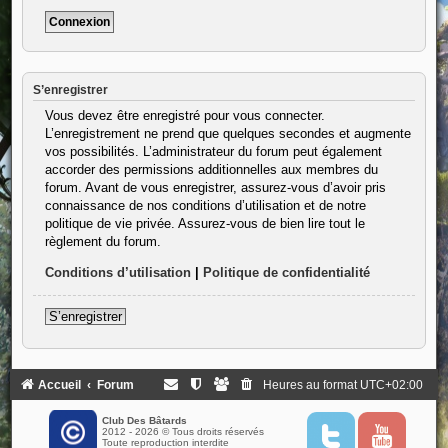
S’enregistrer
Vous devez être enregistré pour vous connecter.
L’enregistrement ne prend que quelques secondes et augmente
vos possibilités. L’administrateur du forum peut également
accorder des permissions additionnelles aux membres du
forum. Avant de vous enregistrer, assurez-vous d’avoir pris
connaissance de nos conditions d’utilisation et de notre
politique de vie privée. Assurez-vous de bien lire tout le
règlement du forum.
Conditions d’utilisation
|
Politique de confidentialité
S’enregistrer
Accueil
Forum
Heures au format
UTC+02:00
Club Des Bâtards
2012 - 2026 © Tous droits réservés
T
Y
Toute reproduction interdite