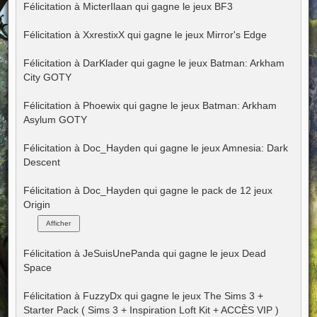
s
Félicitation à MicterIlaan qui gagne le jeux BF3
s
a
g
Félicitation à XxrestixX qui gagne le jeux Mirror's Edge
e
Félicitation à DarKlader qui gagne le jeux Batman: Arkham
City GOTY
Félicitation à Phoewix qui gagne le jeux Batman: Arkham
Asylum GOTY
Félicitation à Doc_Hayden qui gagne le jeux Amnesia: Dark
Descent
Félicitation à Doc_Hayden qui gagne le pack de 12 jeux
Origin
Félicitation à JeSuisUnePanda qui gagne le jeux Dead
Space
Félicitation à FuzzyDx qui gagne le jeux The Sims 3 +
Starter Pack ( Sims 3 + Inspiration Loft Kit + ACCÈS VIP )