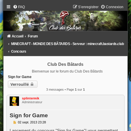
FAQ
S’enregistrer
Connexion
Accueil
Forum
MINECRAFT - MONDE DES BÂTARDS - Serveur : minecraft.bastards.club
Concours
Club Des Bâtards
Bienvenue sur le forum du Club Des Bâtards
Sign for Game
Verrouillé
3 messages • Page
1
sur
1
splintermik
Administrateur
Sign for Game
M
02 sept. 2013 23:28
e
s
Lancement du concours "Sign for Game"! vous permettant