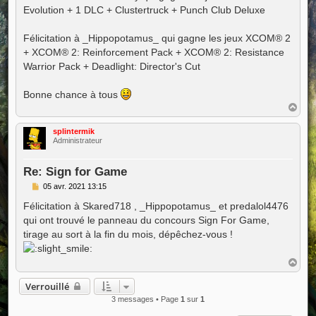
Evolution + 1 DLC + Clustertruck + Punch Club Deluxe
Félicitation à _Hippopotamus_ qui gagne les jeux XCOM® 2
+ XCOM® 2: Reinforcement Pack + XCOM® 2: Resistance
Warrior Pack + Deadlight: Director's Cut
Bonne chance à tous
H
a
u
splintermik
t
Administrateur
Re: Sign for Game
M
05 avr. 2021 13:15
e
s
Félicitation à Skared718 , _Hippopotamus_ et predalol4476
s
qui ont trouvé le panneau du concours Sign For Game,
a
g
tirage au sort à la fin du mois, dépêchez-vous !
e
H
a
u
Verrouillé
t
3 messages • Page
1
sur
1