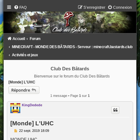
FAQ
S’enregistrer
Connexion
Accueil
Forum
MINECRAFT - MONDE DES BÂTARDS - Serveur : minecraft.bastards.club
Activités et jeux
Club Des Bâtards
Bienvenue sur le forum du Club Des Bâtards
[Monde] L'UHC
Répondre
1 message • Page
1
sur
1
KingDedede
[Monde] L'UHC
M
22 sept. 2019 18:09
e
s
MONDE UHC