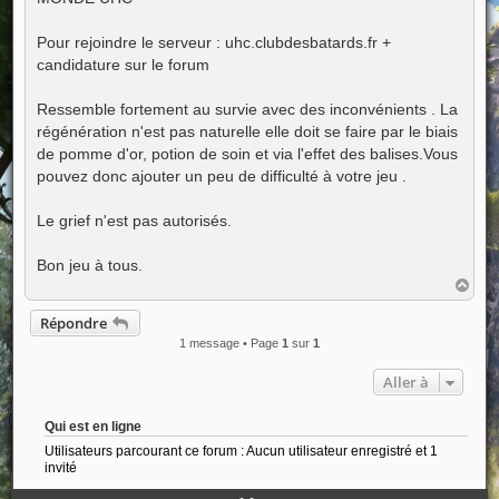
s
a
g
Pour rejoindre le serveur : uhc.clubdesbatards.fr +
e
candidature sur le forum
Ressemble fortement au survie avec des inconvénients . La
régénération n'est pas naturelle elle doit se faire par le biais
de pomme d'or, potion de soin et via l'effet des balises.Vous
pouvez donc ajouter un peu de difficulté à votre jeu .
Le grief n'est pas autorisés.
Bon jeu à tous.
H
a
u
Répondre
t
1 message • Page
1
sur
1
Aller à
Qui est en ligne
Utilisateurs parcourant ce forum : Aucun utilisateur enregistré et 1
invité