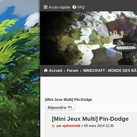
Accès rapide
FAQ
Accueil
Forum
MINECRAFT - MONDE DES BÂTAR
[Mini Jeux Multi] Pin-Dodge
Répondre
[Mini Jeux Multi] Pin-Dodge
M
par
splintermik
»
03 mars 2014 22:30
e
s