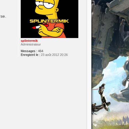
rse.
splintermik
Administrateur
Messages :
464
Enregistré le :
23 août 2012 20:26