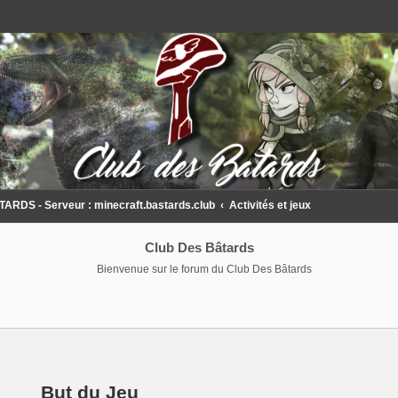
DS - Serveur : minecraft.bastards.club
Activités et jeux
Club Des Bâtards
Bienvenue sur le forum du Club Des Bâtards
But du Jeu