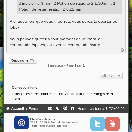
d'invisibilité 3min ; 2 Potion de rapidité 2 1:30min ; 1
Potion de régénération 2 0:22min
A chaque fois que vous mourrez, vous serez téléporter au
lobby
Vous pouvez quitter a tout moment en utilisant la
commande /spawn, ou avec la commande /warp
H
a
u
Répondre
t
1 message • Page
1
sur
1
Aller à
Qui est en ligne
Utilisateurs parcourant ce forum : Aucun utilisateur enregistré et 1
invité
Accueil
Forum
Heures au format
UTC+02:00
Club Des Bâtards
2012 - 2026 © Tous droits réservés
T
Y
Toute reproduction interdite
w
o
i
u