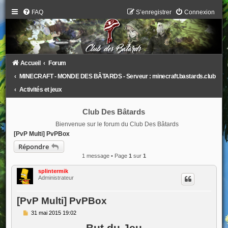
FAQ
S’enregistrer
Connexion
Accueil
Forum
MINECRAFT - MONDE DES BÂTARDS - Serveur : minecraft.bastards.club
Activités et jeux
Club Des Bâtards
Bienvenue sur le forum du Club Des Bâtards
[PvP Multi] PvPBox
Répondre
1 message • Page
1
sur
1
splintermik
Administrateur
[PvP Multi] PvPBox
M
31 mai 2015 19:02
e
s