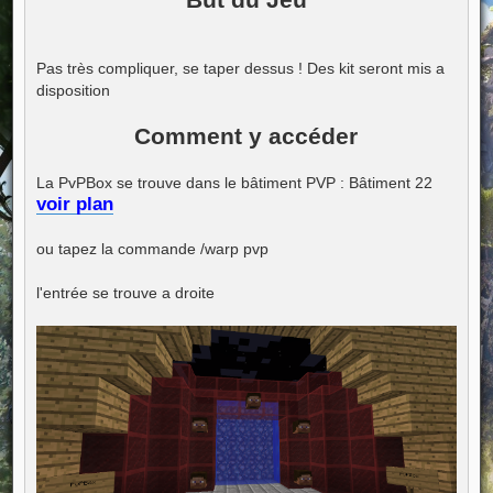
But du Jeu
s
a
g
e
Pas très compliquer, se taper dessus ! Des kit seront mis a
disposition
Comment y accéder
La PvPBox se trouve dans le bâtiment PVP : Bâtiment 22
voir plan
ou tapez la commande /warp pvp
l'entrée se trouve a droite