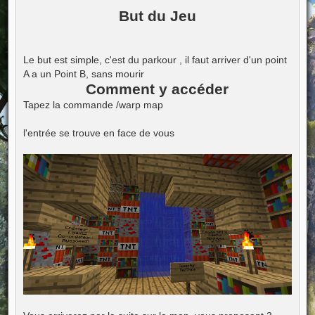
e
But du Jeu
s
s
a
g
e
Le but est simple, c'est du parkour , il faut arriver d'un point
A a un Point B, sans mourir
Comment y accéder
Tapez la commande /warp map
l'entrée se trouve en face de vous