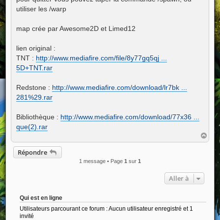
utiliser les /warp
map crée par Awesome2D et Limed12
lien original :
TNT :
http://www.mediafire.com/file/8y77gq5qj ...
5D+TNT.rar
Redstone :
http://www.mediafire.com/download/lr7bk ...
281%29.rar
Bibliothèque :
http://www.mediafire.com/download/77x36 ...
que(2).rar
H
a
u
Répondre
t
1 message • Page
1
sur
1
Aller à
Qui est en ligne
Utilisateurs parcourant ce forum : Aucun utilisateur enregistré et 1
invité