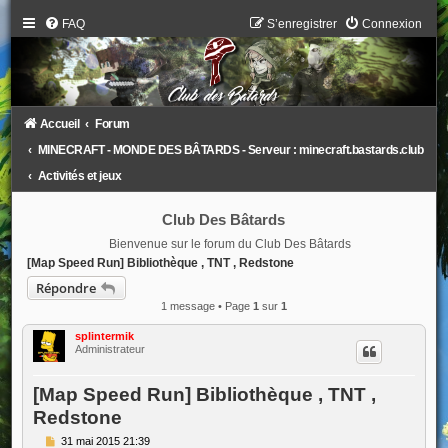
FAQ
S’enregistrer
Connexion
Accueil
Forum
MINECRAFT - MONDE DES BÂTARDS - Serveur : minecraft.bastards.club
Activités et jeux
Club Des Bâtards
Bienvenue sur le forum du Club Des Bâtards
[Map Speed Run] Bibliothèque , TNT , Redstone
Répondre
1 message • Page
1
sur
1
splintermik
Administrateur
[Map Speed Run] Bibliothèque , TNT ,
Redstone
M
31 mai 2015 21:39