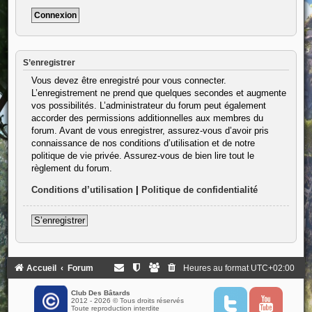
S’enregistrer
Vous devez être enregistré pour vous connecter.
L’enregistrement ne prend que quelques secondes et augmente
vos possibilités. L’administrateur du forum peut également
accorder des permissions additionnelles aux membres du
forum. Avant de vous enregistrer, assurez-vous d’avoir pris
connaissance de nos conditions d’utilisation et de notre
politique de vie privée. Assurez-vous de bien lire tout le
règlement du forum.
Conditions d’utilisation
|
Politique de confidentialité
S’enregistrer
Accueil
Forum
Heures au format
UTC+02:00
Club Des Bâtards
2012 - 2026 © Tous droits réservés
T
Y
Toute reproduction interdite