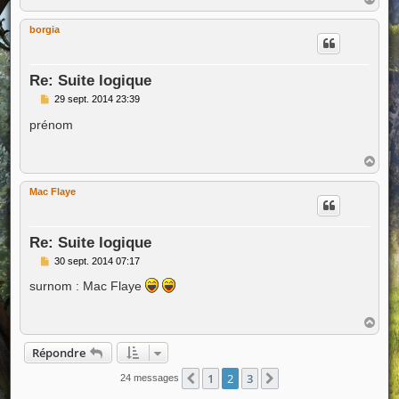
a
u
borgia
t
Re: Suite logique
M
29 sept. 2014 23:39
e
s
prénom
s
a
g
H
e
a
u
Mac Flaye
t
Re: Suite logique
M
30 sept. 2014 07:17
e
s
surnom : Mac Flaye
s
a
g
H
e
a
u
Répondre
t
1
2
3
Précédente
Suivante
24 messages