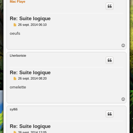
Mac Flaye
t
Re: Suite logique
M
26 sept. 2014 06:10
e
s
oeufs
s
a
g
H
e
a
u
Lherboriste
t
Re: Suite logique
M
26 sept. 2014 08:20
e
s
omelette
s
a
g
H
e
a
u
syl66
t
Re: Suite logique
M
26 sept. 2014 12:05