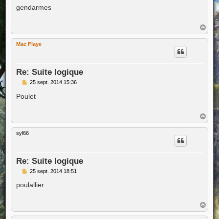
s
gendarmes
s
a
g
H
e
a
u
Mac Flaye
t
Re: Suite logique
M
25 sept. 2014 15:36
e
s
Poulet
s
a
g
H
e
a
u
syl66
t
Re: Suite logique
M
25 sept. 2014 18:51
e
s
poulallier
s
a
g
H
e
a
u