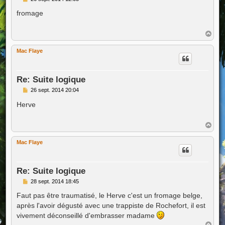
e
s
fromage
s
a
g
H
e
a
u
Mac Flaye
t
Re: Suite logique
M
26 sept. 2014 20:04
e
s
Herve
s
a
g
H
e
a
u
Mac Flaye
t
Re: Suite logique
M
28 sept. 2014 18:45
e
s
Faut pas être traumatisé, le Herve c'est un fromage belge,
s
après l'avoir dégusté avec une trappiste de Rochefort, il est
a
g
vivement déconseillé d'embrasser madame
e
H