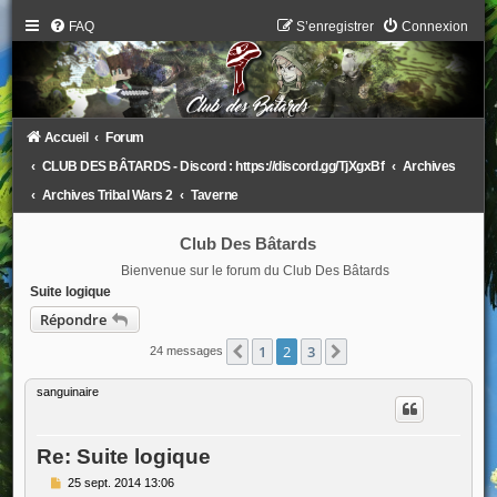
FAQ
S’enregistrer
Connexion
Accueil
Forum
CLUB DES BÂTARDS - Discord : https://discord.gg/TjXgxBf
Archives
Archives Tribal Wars 2
Taverne
Club Des Bâtards
Bienvenue sur le forum du Club Des Bâtards
Suite logique
Répondre
1
2
3
Précédente
Suivante
24 messages
sanguinaire
Re: Suite logique
M
25 sept. 2014 13:06
e