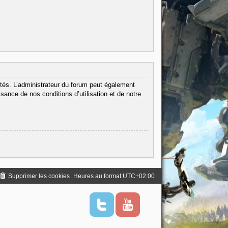
tés. L’administrateur du forum peut également
ance de nos conditions d’utilisation et de notre
Supprimer les cookies
Heures au format
UTC+02:00
T
Y
w
o
i
u
t
t