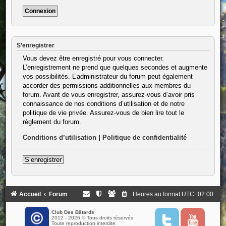
S’enregistrer
Vous devez être enregistré pour vous connecter.
L’enregistrement ne prend que quelques secondes et augmente
vos possibilités. L’administrateur du forum peut également
accorder des permissions additionnelles aux membres du
forum. Avant de vous enregistrer, assurez-vous d’avoir pris
connaissance de nos conditions d’utilisation et de notre
politique de vie privée. Assurez-vous de bien lire tout le
règlement du forum.
Conditions d’utilisation
|
Politique de confidentialité
S’enregistrer
Accueil
Forum
Heures au format
UTC+02:00
Club Des Bâtards
2012 - 2026 © Tous droits réservés
T
Y
Toute reproduction interdite