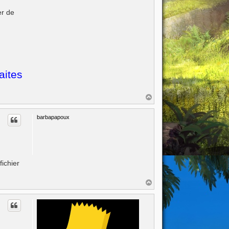
er de
aites
H
a
u
barbapapoux
t
fichier
H
a
u
t