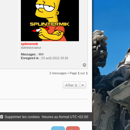
splintermik
Administrateur
Messages :
464
Enregistré le :
23 août 2012 20:26
H
a
u
3 messages • Page
1
sur
1
t
Aller à
Supprimer les cookies
Heures au format
UTC+02:00