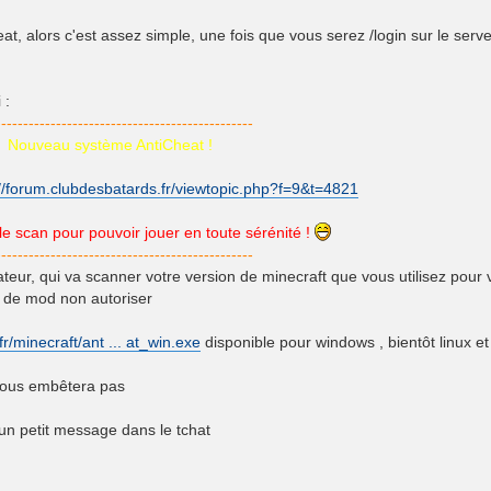
, alors c'est assez simple, une fois que vous serez /login sur le serve
 :
-----------------------------------------------
Nouveau système AntiCheat !
://forum.clubdesbatards.fr/viewtopic.php?f=9&t=4821
le scan pour pouvoir jouer en toute sérénité !
-----------------------------------------------
nateur, qui va scanner votre version de minecraft que vous utilisez pour
as de mod non autoriser
fr/minecraft/ant ... at_win.exe
disponible pour windows , bientôt linux e
 vous embêtera pas
 un petit message dans le tchat