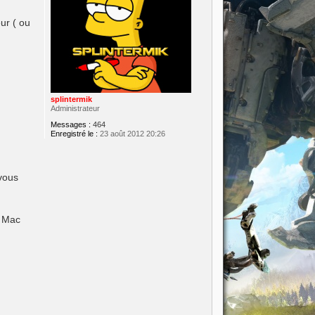
ur ( ou
splintermik
Administrateur
Messages :
464
Enregistré le :
23 août 2012 20:26
 vous
t Mac