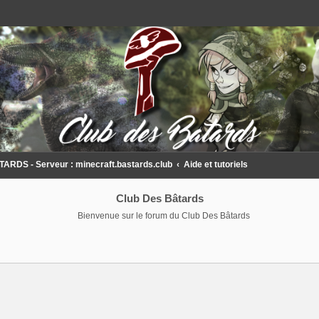
DS - Serveur : minecraft.bastards.club
Aide et tutoriels
Club Des Bâtards
Bienvenue sur le forum du Club Des Bâtards