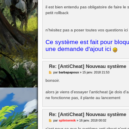
il est bien entendu pas obligatoire de faire l
petit rollback
n’hésitez pas a poser toutes vos questions ici
Ce système est fait pour bloque
une demande d'ajout ici
Re: [AntiCheat] Nouveau système
M
par
barbapapoux
»
15 janv. 2018 21:53
e
s
bonsoir.
s
a
g
alors je viens d'essayer l'anticheat (je dois d'
e
ne fonctionne pas, il plante au lancement
Re: [AntiCheat] Nouveau système
M
par
splintermik
»
16 janv. 2018 00:02
e
s
c'est pour ça que le système anti cheat n'est 