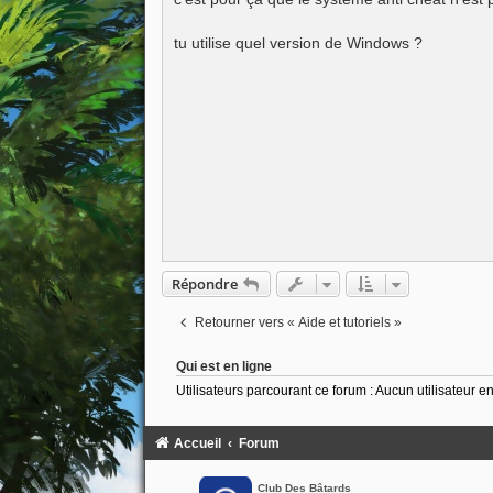
s
a
g
tu utilise quel version de Windows ?
e
Répondre
Retourner vers « Aide et tutoriels »
Qui est en ligne
Utilisateurs parcourant ce forum : Aucun utilisateur enr
Accueil
Forum
Club Des Bâtards