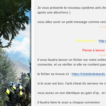
s
a
g
Je vous présente le nouveau système anti cheat
e
après une déco/reco )
vous allez avoir un petit message comme ceci
-----
Plus d'info ici :
http
Pense à lancer 
-----
il vous faudra lancer un fichier sur votre ordi
connecter, et va vérifier si elle ne contient p
le fichier se trouve ici :
https://clubdesbatards.
si le scan est bon, l'anti cheat du serveur ne
vous aurez un son identique au gain d'xp , et
il faudra faire le scan a chaque connexion