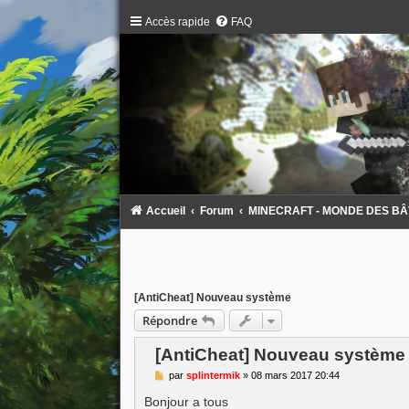
Accès rapide
FAQ
Accueil
Forum
MINECRAFT - MONDE DES BÂTAR
[AntiCheat] Nouveau système
Répondre
[AntiCheat] Nouveau système
M
par
splintermik
»
08 mars 2017 20:44
e
s
Bonjour a tous